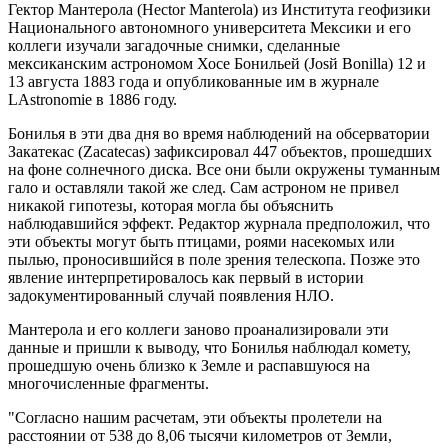
Гектор Мантерола (Hector Manterola) из Института геофизики
Национального автономного университета Мексики и его
коллеги изучали загадочные снимки, сделанные
мексиканским астрономом Хосе Бонильей (Josй Bonilla) 12 и
13 августа 1883 года и опубликованные им в журнале
LAstronomie в 1886 году.
Бонилья в эти два дня во время наблюдений на обсерватории
Закатекас (Zacatecas) зафиксировал 447 объектов, прошедших
на фоне солнечного диска. Все они были окружены туманным
гало и оставляли такой же след. Сам астроном не привел
никакой гипотезы, которая могла бы объяснить
наблюдавшийся эффект. Редактор журнала предположил, что
эти объекты могут быть птицами, роями насекомых или
пылью, проносившийся в поле зрения телескопа. Позже это
явление интерпретировалось как первый в истории
задокументированный случай появления НЛО.
Мантерола и его коллеги заново проанализировали эти
данные и пришли к выводу, что Бонилья наблюдал комету,
прошедшую очень близко к Земле и распавшуюся на
многочисленные фрагменты.
"Согласно нашим расчетам, эти объекты пролетели на
расстоянии от 538 до 8,06 тысячи километров от Земли,