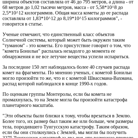
ширина объектов составляла от 46 до 795 метров, а длина - от
68 метров до 1,02 тысячи метров, масса - от 5,58*10^8 до
2,5*10^12 килограммов. Общая масса кометы до ее распада
составляла от 1,83*10^12 до 8,19*10^15 килограммов", -
говорится в статье.
Ученые отмечают, что единственный класс объектов
Солнечной системы, который может быть окружен таким
"туманом" - это кометы. Его присутствие говорит о том, что
"комета Бонильи" распалась незадолго до момента ее
обнаружения и не все летучие вещества успели испариться.
За последние 150 лет наблюдалось более 40 случаев распада
комет на фрагменты. По мнению ученых, с кометой Бонильи
могло произойти то же, что и с кометой Швассмана-Вахмана,
распад которой наблюдался в конце 1990-х годов.
По оценкам группы Монтеролы, если бы комета не
промахнулась, то на Земле могла бы произойти катастрофа
планетарного масштаба.
"Эти объекты были близки к тому, чтобы врезаться в Землю.
Более того, их размер был таким же или больше, чем размеры
тела, породившего Тунгусскую катастрофу. Таким образом,
если бы они столкнулись с Землей, мы могли бы получить
3275 Тунгусских катастроф за два дня, что возможно привело