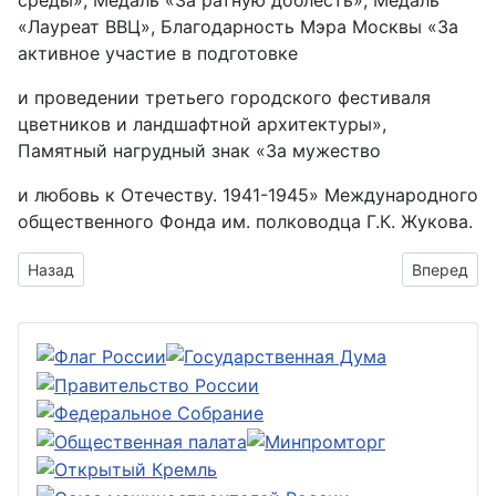
среды», Медаль «За ратную доблесть», Медаль
«Лауреат ВВЦ», Благодарность Мэра Москвы «За
активное участие в подготовке
и проведении третьего городского фестиваля
цветников и ландшафтной архитектуры»,
Памятный нагрудный знак «За мужество
и любовь к Отечеству. 1941-1945» Международного
общественного Фонда им. полководца Г.К. Жукова.
Предыдущий: Контрольно-ревизионная комиссия
Следующий
Назад
Вперед