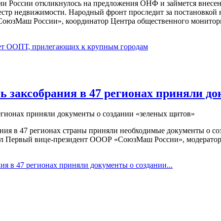
ии России откликнулось на предложения ОНФ и займется внесе
тр недвижимости. Народный фронт проследит за постановкой н
СоюзМаш России», координатор Центра общественного монитори
чет ООПТ, прилегающих к крупным городам
ь заксобрания в 47 регионах приняли д
ния в 47 регионах страны приняли необходимые документы о соз
явил Первый вице-президент ОООР «СоюзМаш России», модерато
я в 47 регионах приняли документы о создании...