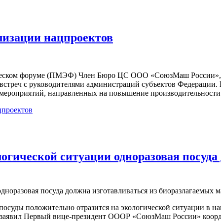
лизации нацпроектов
ческом форуме (ПМЭФ) Член Бюро ЦС ООО «СоюзМаш России», 
стреч с руководителями администраций субъектов Федерации.
 мероприятий, направленных на повышение производительности 
цпроектов
огической ситуации одноразовая посуда 
осуды положительно отразится на экологической ситуации в наш
ов, заявил Первый вице-президент ОООР «СоюзМаш России» коо